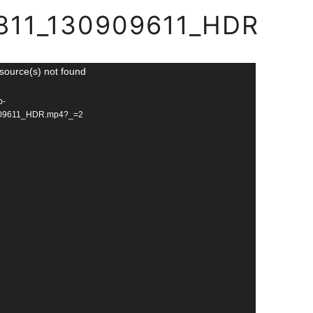
VID_20230811_130909611_HDR
811_130909611_HDR
source(s) not found
p-
0909611_HDR.mp4?_=2