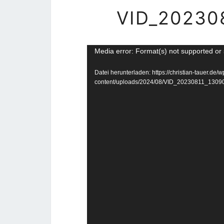
VID_20230
Video-
Media error: Format(s) not supported or 
Player
Datei herunterladen: https://christian-tauer.de/w
content/uploads/2024/08/VID_20230811_13