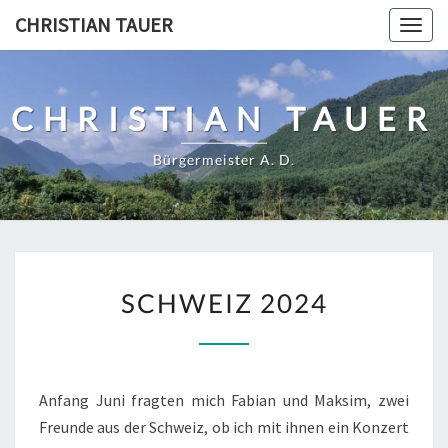
Skip
CHRISTIAN TAUER
Togg
to
navig
content
CHRISTIAN TAUER
Bürgermeister A. D.
SCHWEIZ
SCHWEIZ 2024
2024
Anfang Juni fragten mich Fabian und Maksim, zwei
Freunde aus der Schweiz, ob ich mit ihnen ein Konzert