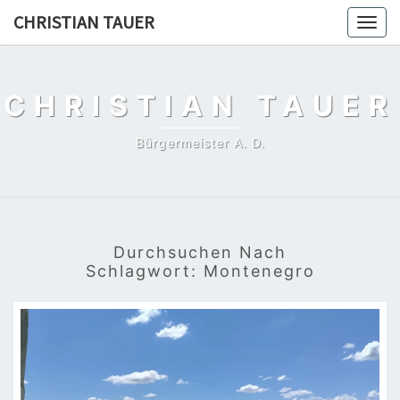
Skip
CHRISTIAN TAUER
Togg
to
navig
content
CHRISTIAN TAUER
Bürgermeister A. D.
Durchsuchen Nach
Schlagwort:
Montenegro