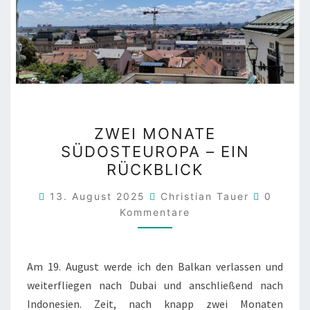
ZWEI
ZWEI MONATE
MONATE
SÜDOSTEUROPA – EIN
SÜDOSTEUROPA
RÜCKBLICK
–
EIN
Komment
13. August 2025
Christian Tauer
0
RÜCKBLICK
Kommentare
Am 19. August werde ich den Balkan verlassen und
weiterfliegen nach Dubai und anschließend nach
Indonesien. Zeit, nach knapp zwei Monaten