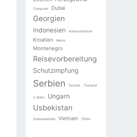
Dubai
Computer
Georgien
Indonesien
Kommunikation
Kroatien
Metro
Montenegro
Reisevorbereitung
Schutzimpfung
Serbien
Technik
Thailand
Ungarn
U-Bahn
Usbekistan
Vietnam
Videotelefonie
ÖPNV