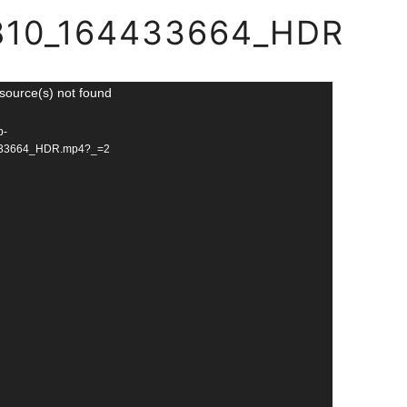
VID_20230810_164433664_HDR
810_164433664_HDR
source(s) not found
p-
4433664_HDR.mp4?_=2