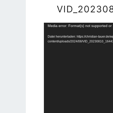
VID_20230
Video-
Media error: Format(s) not supported or 
Player
Datei herunterladen: https://christian-tauer.de/w
content/uploads/2024/08/VID_20230810_16