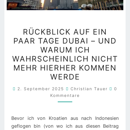
RÜCKBLICK
RÜCKBLICK AUF EIN
AUF
PAAR TAGE DUBAI – UND
EIN
WARUM ICH
PAAR
TAGE
WAHRSCHEINLICH NICHT
DUBAI
MEHR HIERHER KOMMEN
–
WERDE
UND
WARUM
Kommen
2. September 2025
Christian Tauer
0
ICH
Kommentare
WAHRSCHEINLICH
NICHT
Bevor ich von Kroatien aus nach Indonesien
MEHR
geflogen bin (von wo ich aus diesen Beitrag
HIERHER