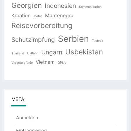
Georgien
Indonesien
Kommunikation
Kroatien
Montenegro
Metro
Reisevorbereitung
Serbien
Schutzimpfung
Technik
Usbekistan
Ungarn
Thailand
U-Bahn
Vietnam
Videotelefonie
ÖPNV
META
Anmelden
Eintrags-Feed