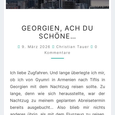
GEORGIEN,
GEORGIEN, ACH DU
ACH
SCHÖNE…
DU
SCHÖNE…
Kommenta
9. März 2026
Christian Tauer
0
Kommentare
Ich liebe Zugfahren. Und lange überlegte ich mir,
ob ich von Gyumri in Armenien nach Tiflis in
Georgien mit dem Nachtzug reisen sollte. Zu
lange, denn wie sich herausstellte, war der
Nachtzug zu meinem geplanten Abreisetermin
bereits ausgebucht… Also blieb mir nichts
anderes übrig, als mit dem Flugzeug zu reisen,