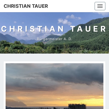
Skip
CHRISTIAN TAUER
Togg
to
navi
content
CHRISTIAN TAUER
Bürgermeister A. D.