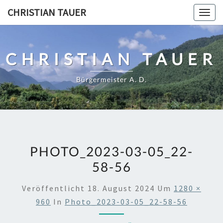
Skip
CHRISTIAN TAUER
Togg
to
navig
content
CHRISTIAN TAUER
Bürgermeister A. D.
PHOTO_2023-03-05_22-
58-56
Veröffentlicht
18. August 2024
Um
1280 ×
960
In
Photo_2023-03-05_22-58-56