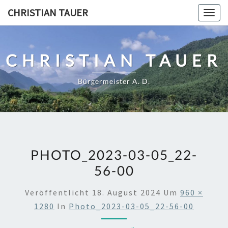
Skip
CHRISTIAN TAUER
Togg
to
navig
content
CHRISTIAN TAUER
Bürgermeister A. D.
PHOTO_2023-03-05_22-
56-00
Veröffentlicht
18. August 2024
Um
960 ×
1280
In
Photo_2023-03-05_22-56-00