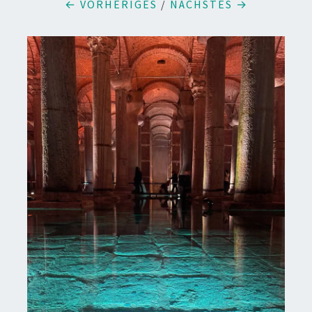
← VORHERIGES
/
NÄCHSTES →