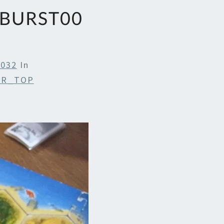
_BURST00
4032
In
ER_TOP