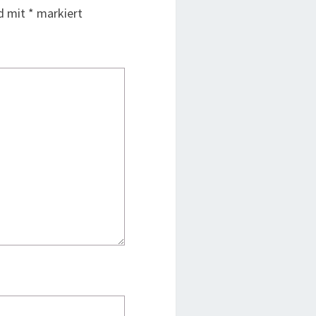
nd mit
*
markiert