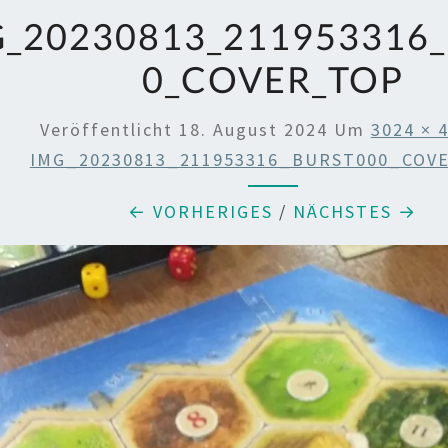
_20230813_211953316
0_COVER_TOP
Veröffentlicht
18. August 2024
Um
3024 × 
IMG_20230813_211953316_BURST000_COV
← VORHERIGES
/
NÄCHSTES →