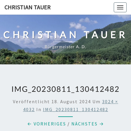
Skip
CHRISTIAN TAUER
Togg
to
navig
content
CHRISTIAN TAUER
Bürgermeister A. D.
IMG_20230811_130412482
Veröffentlicht
18. August 2024
Um
3024 ×
4032
In
IMG_20230811_130412482
← VORHERIGES
/
NÄCHSTES →