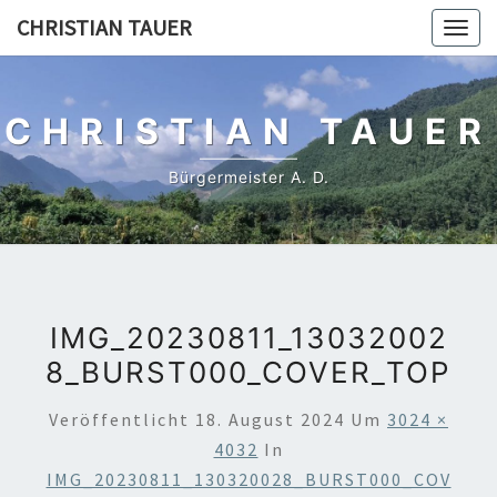
Skip
CHRISTIAN TAUER
Togg
to
navig
content
CHRISTIAN TAUER
Bürgermeister A. D.
IMG_20230811_13032002
8_BURST000_COVER_TOP
Veröffentlicht
18. August 2024
Um
3024 ×
4032
In
IMG_20230811_130320028_BURST000_COV