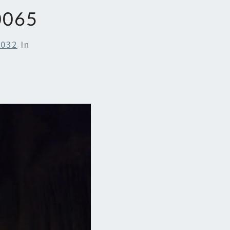
0065
4032
In