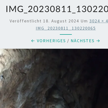
IMG_20230811_13022
Veröffentlicht
18. August 2024
Um
3024 × 
IMG_20230811_130220065
← VORHERIGES
/
NÄCHSTES →