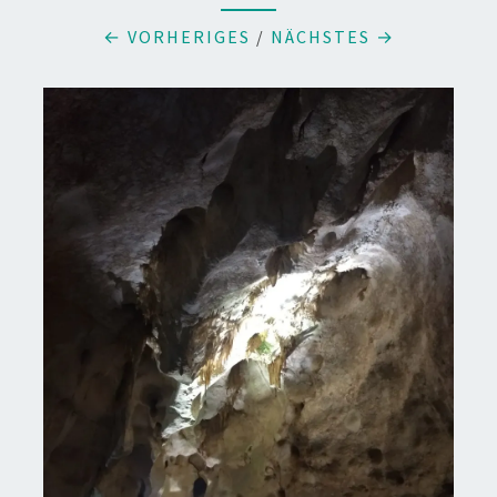
← VORHERIGES
/
NÄCHSTES →