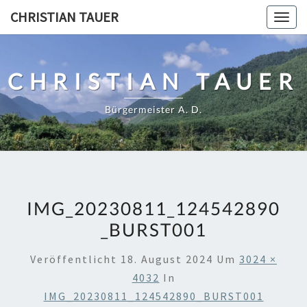
Skip
CHRISTIAN TAUER
Togg
to
navig
content
CHRISTIAN TAUER
Bürgermeister A. D.
IMG_20230811_124542890
_BURST001
Veröffentlicht
18. August 2024
Um
3024 ×
4032
In
IMG_20230811_124542890_BURST001