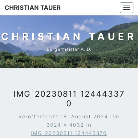
Skip
CHRISTIAN TAUER
Togg
to
navi
content
CHRISTIAN TAUER
Bürgermeister A. D.
IMG_20230811_12444337
0
Veröffentlicht
18. August 2024
Um
3024 × 4032
In
IMG_20230811_124443370