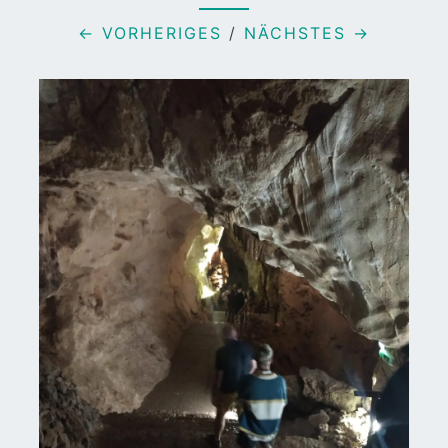
← VORHERIGES
/
NÄCHSTES →