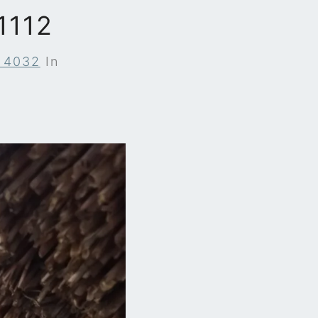
1112
 4032
In