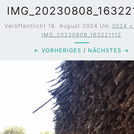
IMG_20230808_16322
Veröffentlicht
18. August 2024
Um
3024 ×
IMG_20230808_163221112
← VORHERIGES
/
NÄCHSTES →