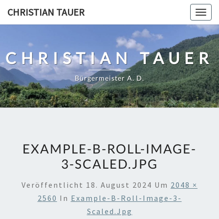
Skip
CHRISTIAN TAUER
Togg
to
navig
content
CHRISTIAN TAUER
Bürgermeister A. D.
EXAMPLE-B-ROLL-IMAGE-
3-SCALED.JPG
Veröffentlicht
18. August 2024
Um
2048 ×
2560
In
Example-B-Roll-Image-3-
Scaled.jpg